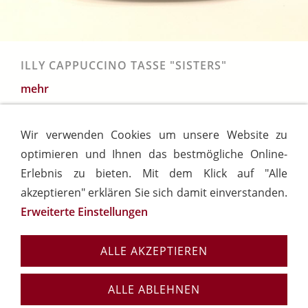
ILLY CAPPUCCINO TASSE "SISTERS"
mehr
21,50 EUR*
Wir verwenden Cookies um unsere Website zu
optimieren und Ihnen das bestmögliche Online-
*Alle Preise inkl. Mehrwertsteuer, zuzüglich
Erlebnis zu bieten. Mit dem Klick auf "Alle
akzeptieren" erklären Sie sich damit einverstanden.
Erweiterte Einstellungen
Hilfe
AGB
Datenschutz
Cookies
Widerrufsrecht
Belvino in Goslar
Impressum
ALLE AKZEPTIEREN
ALLE ABLEHNEN
Vertrag widerrufen