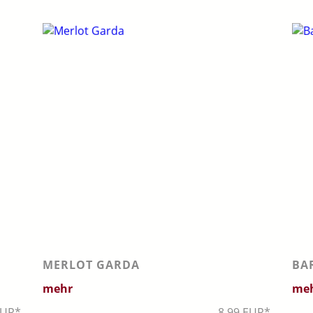
MERLOT GARDA
BA
mehr
me
EUR*
8,99 EUR*