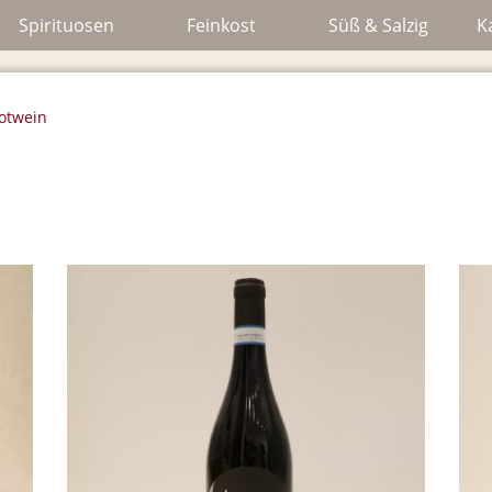
Spirituosen
Feinkost
Süß & Salzig
K
otwein