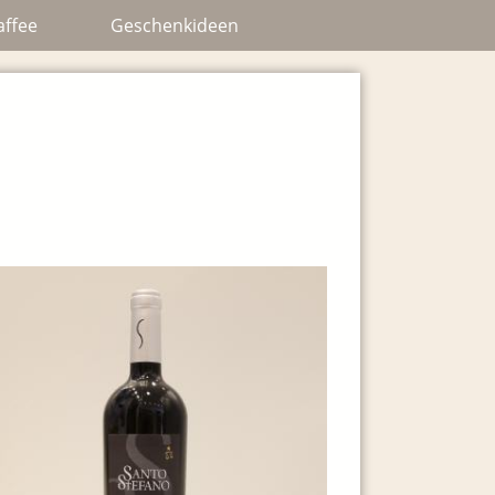
affee
Geschenkideen