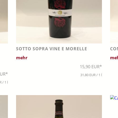
SOTTO SOPRA VINE E MORELLE
CO
mehr
me
15,90 EUR*
EUR*
31,80 EUR / 1 l
 / 1 l