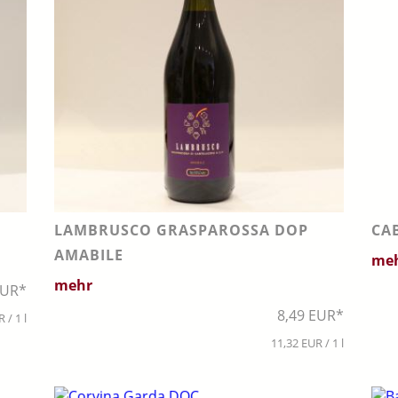
LAMBRUSCO GRASPAROSSA DOP
CA
AMABILE
me
mehr
EUR*
8,49 EUR*
 / 1 l
11,32 EUR / 1 l