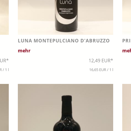
LUNA MONTEPULCIANO D'ABRUZZO
PR
mehr
me
EUR*
12,49 EUR*
 / 1 l
16,65 EUR / 1 l