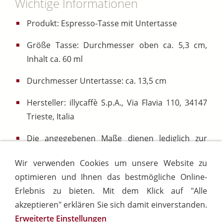
Wichtige Informationen
Produkt: Espresso-Tasse mit Untertasse
Größe Tasse: Durchmesser oben ca. 5,3 cm,
Inhalt ca. 60 ml
Durchmesser Untertasse: ca. 13,5 cm
Hersteller: illycaffè S.p.A., Via Flavia 110, 34147
Trieste, Italia
Die angegebenen Maße dienen lediglich zur
Orientierung und erfolgen somit ohne Gewähr,
Wir verwenden Cookies um unsere Website zu
da sich diese bei Modellwechseln ändern
optimieren und Ihnen das bestmögliche Online-
können.
Erlebnis zu bieten. Mit dem Klick auf "Alle
akzeptieren" erklären Sie sich damit einverstanden.
Erweiterte Einstellungen