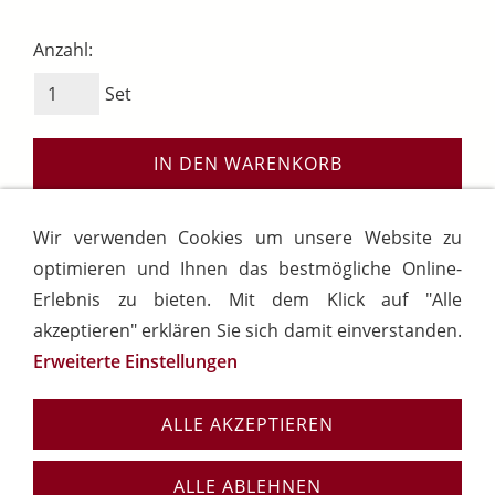
Anzahl:
Set
IN DEN WARENKORB
AUF DEN MERKZETTEL
Wir verwenden Cookies um unsere Website zu
optimieren und Ihnen das bestmögliche Online-
Erlebnis zu bieten. Mit dem Klick auf "Alle
akzeptieren" erklären Sie sich damit einverstanden.
Erweiterte Einstellungen
Hilfe
AGB
Datenschutz
Cookies
Widerrufsrecht
Belvino in Goslar
Impressum
ALLE AKZEPTIEREN
Vertrag widerrufen
ALLE ABLEHNEN